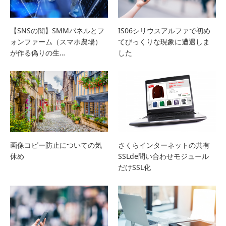
【SNSの闇】SMMパネルとフ
IS06シリウスアルファで初め
ォンファーム（スマホ農場）
てびっくりな現象に遭遇しま
が作る偽りの生…
した
画像コピー防止についての気
さくらインターネットの共有
休め
SSLde問い合わせモジュール
だけSSL化