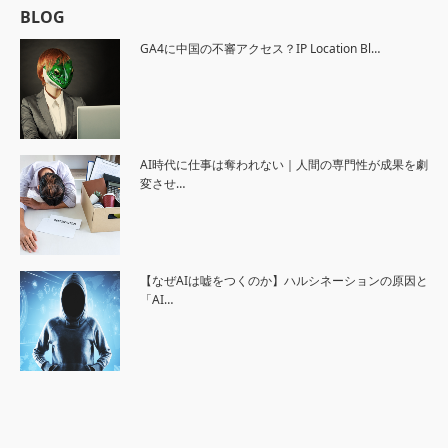
BLOG
GA4に中国の不審アクセス？IP Location Bl…
AI時代に仕事は奪われない｜人間の専門性が成果を劇
変させ…
【なぜAIは嘘をつくのか】ハルシネーションの原因と
「AI…