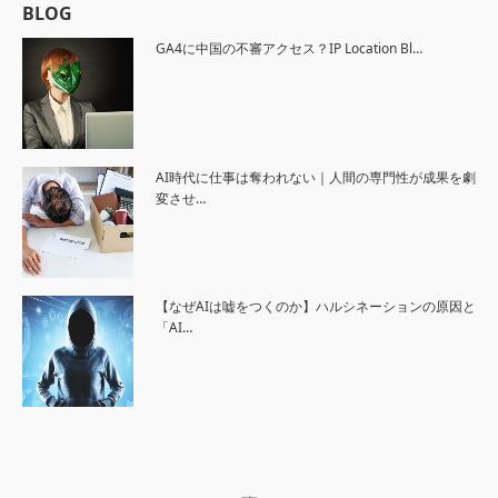
BLOG
GA4に中国の不審アクセス？IP Location Bl…
AI時代に仕事は奪われない｜人間の専門性が成果を劇
変させ…
【なぜAIは嘘をつくのか】ハルシネーションの原因と
「AI…