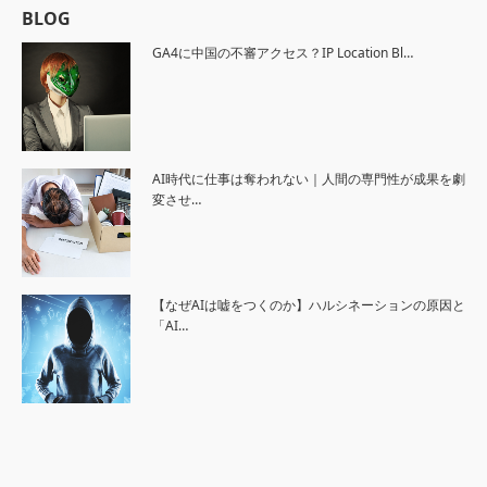
BLOG
GA4に中国の不審アクセス？IP Location Bl…
AI時代に仕事は奪われない｜人間の専門性が成果を劇
変させ…
【なぜAIは嘘をつくのか】ハルシネーションの原因と
「AI…