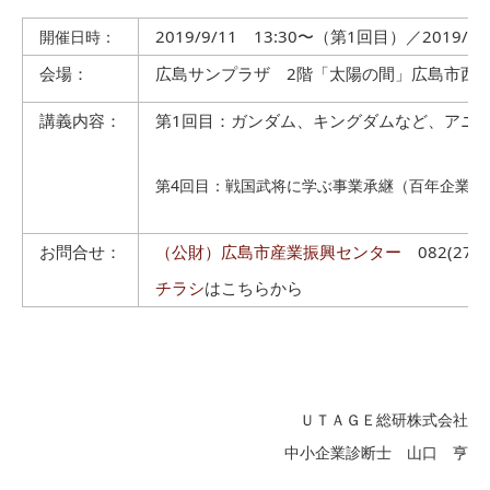
2019/9/11 13:30〜（第1回目）／2019/1
開催日時：
会場：
広島サンプラザ 2階「太陽の間」広島市西
講義内容：
第1回目：ガンダム、キングダムなど、アニ
第4回目：戦国武将に学ぶ事業承継（百年企業へ
お問合せ：
（公財）広島市産業振興センター
082(278)
チラシ
はこちらから
ＵＴＡＧＥ総研株式会社
中小企業診断士 山口 亨