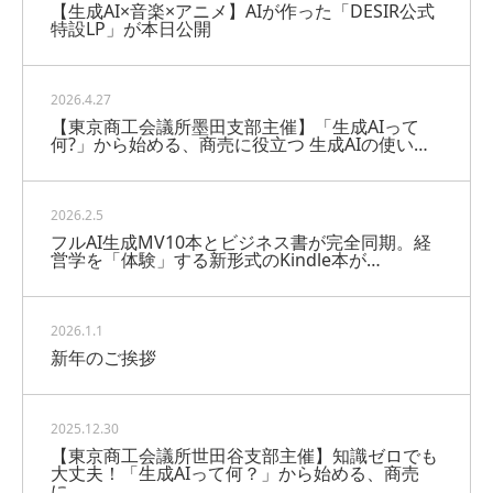
【生成AI×音楽×アニメ】AIが作った「DESIR公式
特設LP」が本日公開
2026.4.27
【東京商工会議所墨田支部主催】「生成AIって
何?」から始める、商売に役立つ 生成AIの使い…
2026.2.5
フルAI生成MV10本とビジネス書が完全同期。経
営学を「体験」する新形式のKindle本が…
2026.1.1
新年のご挨拶
2025.12.30
【東京商工会議所世田谷支部主催】知識ゼロでも
大丈夫！「生成AIって何？」から始める、商売
に…