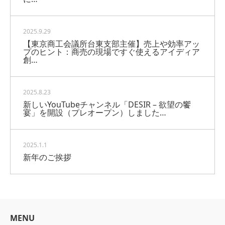
2025.9.29
【東京商工会議所台東支部主催】売上や効率アッ
プのヒント：商売の現場ですぐ使えるアイディア
創…
2025.8.23
新しいYouTubeチャンネル「DESIR – 欲望の饗
宴」を開設（プレオープン）しました…
2025.1.1
新年のご挨拶
MENU