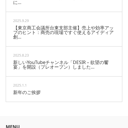
に…
2025.9.29
【東京商工会議所台東支部主催】売上や効率アッ
プのヒント：商売の現場ですぐ使えるアイディア
創…
2025.8.23
新しいYouTubeチャンネル「DESIR – 欲望の饗
宴」を開設（プレオープン）しました…
2025.1.1
新年のご挨拶
MENU