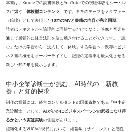
本書は、Kindleでの読書体験とYouTubeでの視聴体験をシームレ
スに繋ぐ「
体験型コンテンツ
」です。各章のテーマをメタファー
（暗喩）として表現した
10本のMVと書籍の内容が完全同期
。
読者はテキストから論理的に理解するだけでなく、映像と音楽を
通じて感覚的に経営法則を脳に焼き付けることができます。「読
む」だけの学習から、没入して「体験」する学習へ。既存のビジ
ネス書の概念をオーバーライドし、記憶の定着率を最大化させる
新しい知の形を提示します。
中小企業診断士が挑む、AI時代の「新教
養」と知的探求
制作の背景には、経営コンサルタントの国家資格である「中小企
業診断士」として、
AIがいかにビジネスパーソンの武器になり得
るかという実証実験
の側面があります。
複雑化するVUCAの現代において、経営学（サイエンス）と感性