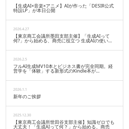
【生成AI×音楽×アニメ】AIが作った「DESIR公式
特設LP」が本日公開
2026.4.27
【東京商工会議所墨田支部主催】「生成AIって
何?」から始める、商売に役立つ 生成AIの使い…
2026.2.5
フルAI生成MV10本とビジネス書が完全同期。経
営学を「体験」する新形式のKindle本が…
2026.1.1
新年のご挨拶
2025.12.30
【東京商工会議所世田谷支部主催】知識ゼロでも
大丈夫！「生成AIって何？」から始める、商売