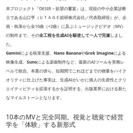
本プロジェクト『DESIR – 欲望の饗宴』は、現役の中小企業診断
士である山口亨（ＵＴＡＧＥ総研株式会社／代表取締役）が、企
画・執筆から全10曲（+2曲）に及ぶミュージックビデオ（MV）
の制作まで、その
全工程を生成AIを駆使して一人で完遂
しまし
た。
Gemini
による執筆支援、
Nano Banana
や
Grok Imagine
による
映像生成、
Suno
による楽曲制作など、最新のAIツールを実務レ
ベルで統合。本業の傍ら、短期間でこれほどまでの物量をハイク
オリティに仕上げた事実は、生成AIがいかに個人の生産性とクリ
エイティビティを拡張するかを証明する、出版業界における新た
なマイルストーンとなります。
10本のMVと完全同期。視覚と聴覚で経営
学を「体験」する新形式