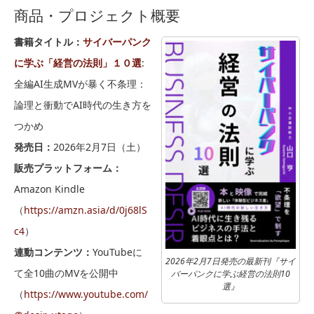
商品・プロジェクト概要
書籍タイトル：
サイバーパンク
に学ぶ「経営の法則」１０選
:
全編AI生成MVが暴く不条理：
論理と衝動でAI時代の生き方を
つかめ
発売日：
2026年2月7日（土）
販売プラットフォーム：
Amazon Kindle
（
https://amzn.asia/d/0j68lS
c4
）
連動コンテンツ：
YouTubeに
2026年2月7日発売の最新刊『サイ
て全10曲のMVを公開中
バーパンクに学ぶ経営の法則10
選』
（
https://www.youtube.com/