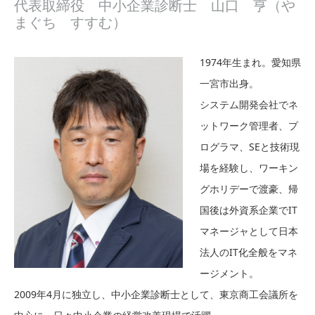
代表取締役 中小企業診断士 山口 亨（や
まぐち すすむ）
1974年生まれ。愛知県
一宮市出身。
システム開発会社でネ
ットワーク管理者、プ
ログラマ、SEと技術現
場を経験し、ワーキン
グホリデーで渡豪、帰
国後は外資系企業でIT
マネージャとして日本
法人のIT化全般をマネ
ージメント。
2009年4月に独立し、中小企業診断士として、東京商工会議所を