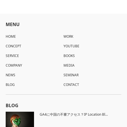
MENU
HOME
WORK
CONCEPT
YOUTUBE
SERVICE
BOOKS
COMPANY
MEDIA
NEWS
SEMINAR
BLOG
CONTACT
BLOG
GA4に中国の不審アクセス？IP Location Bl…