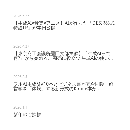
2026.5.27
【生成AI×音楽×アニメ】AIが作った「DESIR公式
特設LP」が本日公開
2026.4.27
【東京商工会議所墨田支部主催】「生成AIって
何?」から始める、商売に役立つ 生成AIの使い…
2026.2.5
フルAI生成MV10本とビジネス書が完全同期。経
営学を「体験」する新形式のKindle本が…
2026.1.1
新年のご挨拶