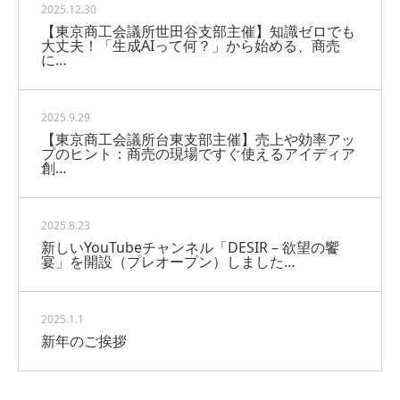
2025.12.30
【東京商工会議所世田谷支部主催】知識ゼロでも
大丈夫！「生成AIって何？」から始める、商売
に…
2025.9.29
【東京商工会議所台東支部主催】売上や効率アッ
プのヒント：商売の現場ですぐ使えるアイディア
創…
2025.8.23
新しいYouTubeチャンネル「DESIR – 欲望の饗
宴」を開設（プレオープン）しました…
2025.1.1
新年のご挨拶