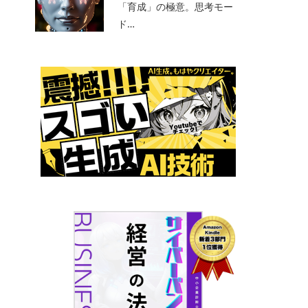
「育成」の極意。思考モー
ド…