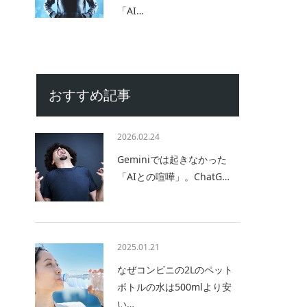
「AI…
おすすめ記事
2026.02.24
Geminiでは起きなかった
「AIとの喧嘩」。ChatG…
2025.01.21
なぜコンビニの2Lのペット
ボトルの水は500mlより安
い…