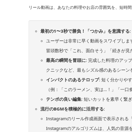
リール動画は、あなたの料理やお店の雰囲気を、短時間
最初の1〜3秒で勝負！「つかみ」を意識する
:
ユーザーは非常に早く動画をスワイプしま
冒頭数秒で「これ、面白そう」「続きが見
最高の瞬間を冒頭に
: 完成した料理のア
クニックなど、最もシズル感のあるシーン
インパクトのあるテロップ
: 短く分かり
（例：「このラーメン、実は…！」「一口
テンポの良い編集
: 短いカットを素早く
流行のBGMを積極的に活用する
:
Instagramのリール作成画面で表示さ
Instagramのアルゴリズムは、人気の