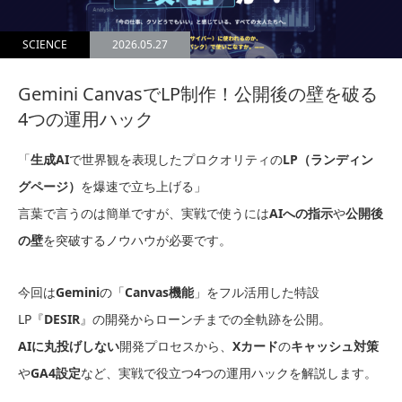
SCIENCE
2026.05.27
Gemini CanvasでLP制作！公開後の壁を破る
4つの運用ハック
「
生成AI
で世界観を表現したプロクオリティの
LP（ランディン
グページ）
を爆速で立ち上げる」
言葉で言うのは簡単ですが、実戦で使うには
AIへの指示
や
公開後
の壁
を突破するノウハウが必要です。
今回は
Gemini
の「
Canvas機能
」をフル活用した特設
LP『
DESIR
』の開発からローンチまでの全軌跡を公開。
AIに丸投げしない
開発プロセスから、
Xカード
の
キャッシュ対策
や
GA4設定
など、実戦で役立つ4つの運用ハックを解説します。