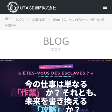
ホーム
BLOG
SCIENCE
Gemini CanvasでLP制作！公開後の壁
を破る4…
BLOG
ブログ