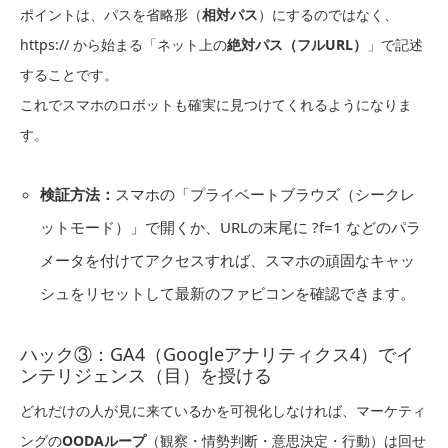
ポイントは、パスを省略形（
相対パス
）にするのではなく、
https:// から始まる「ネット上の
絶対パス（フルURL）
」で記述
することです。
これでスマホのロボットも確実に見つけてくれるようになりま
す。
検証方法：
スマホの「プライベートブラウズ（シークレ
ットモード）」で開くか、URLの末尾に ?f=1 などのパラ
メータを付けてアクセスすれば、スマホの頑固なキャッ
シュをリセットして最新のファビコンを確認できます。
ハック③：GA4（Googleアナリティクス4）でイ
ンテリジェンス（目）を授ける
どれだけの人が見に来ているかを可視化しなければ、マーケティ
ングの
OODAループ
（観察・情勢判断・意思決定・行動）は回せ