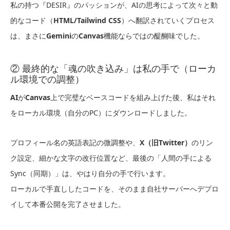
私の持つ『DESIR』のパッションが、AIの思考によって次々と動
的なコード（
HTML/Tailwind CSS
）へ翻訳されていくプロセス
は、まさに
Gemini
の
Canvas
機能ならではの醍醐味でした。
② 最終的な「魂の吹き込み」は私の手で（ローカ
ル環境での調整）
AI
が
Canvas
上で完璧なベースコードを組み上げた後、私はそれ
をローカル環境（自分のPC）にダウンロードしました。
プロフィール名の英語表記の微調整や、
X（旧Twitter）
のリン
ク設定、細かな文字の改行位置など、最後の「人間の手による
Sync（同期）」は、やはり自分の手で行います。
ローカルで手直ししたコードを、そのまま自社サーバーへデプロ
イして本番公開を完了させました。