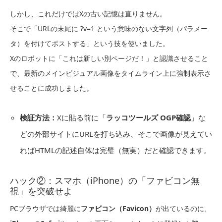
しかし、これだけではXの古い記憶は直りません。
そこで「URLの末尾に ?v=1 という意味のない文字列（パラメー
タ）を付けてポストする」という技を使いました。
Xのロボットに「これは新しい別ページだ！」と認識させること
で、最新のメインビジュアル画像をタイムライン上に強制表示さ
せることに成功しました。
検証方法：
Xに貼る前に「
ラッコツールズ OGP確認
」な
どの外部サイトにURLを打ち込み、そこで画像が見えてい
ればHTMLの記述自体は完璧（無実）だと確認できます。
ハック②：スマホ（iPhone）の「ファビコン無
視」を突破せよ
PCブラウザでは綺麗に
ファビコン（Favicon）
が出ているのに、