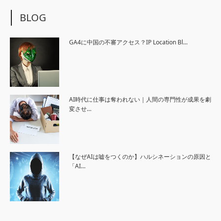
BLOG
GA4に中国の不審アクセス？IP Location Bl…
AI時代に仕事は奪われない｜人間の専門性が成果を劇
変させ…
【なぜAIは嘘をつくのか】ハルシネーションの原因と
「AI…