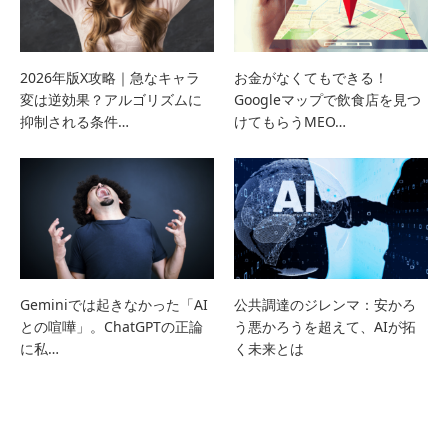
2026年版X攻略｜急なキャラ
お金がなくてもできる！
変は逆効果？アルゴリズムに
Googleマップで飲食店を見つ
抑制される条件…
けてもらうMEO…
Geminiでは起きなかった「AI
公共調達のジレンマ：安かろ
との喧嘩」。ChatGPTの正論
う悪かろうを超えて、AIが拓
に私…
く未来とは