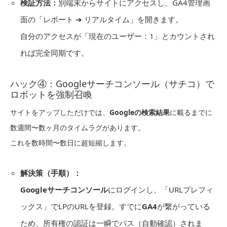
検証方法：
別端末からサイトにアクセスし、GA4管理画
面の「レポート ➔ リアルタイム」を開きます。
自分のアクセスが「現在のユーザー：1」とカウントされ
れば完全同期です。
ハック④：Googleサーチコンソール（サチコ）で
ロボットを強制召喚
サイトをアップしただけでは、
Googleの検索結果
に載るまでに
数週間〜数ヶ月のタイムラグがあります。
これを数時間〜数日に超短縮します。
解決策（手順）：
Googleサーチコンソール
にログインし、「URLプレフィ
ックス」でLPのURLを登録。すでに
GA4
が繋がっている
ため、所有権の認証は一瞬でパス（自動確認）されま