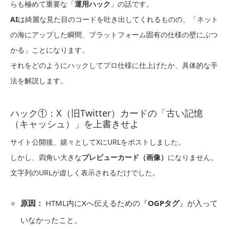
らも極めて重要な「
運用ハック
」の話です。
AI
は綺麗な見た目のコードを吐き出してくれるものの、「ネット
の海にアップした瞬間、プラットフォーム固有の仕様の壁にぶつ
かる」ことになります。
それをどのようにハックしてプロ仕様に仕上げたか、具体的な手
法を解説します。
ハック①：X（旧Twitter）カードの「古い記憶
（キャッシュ）」を上書きせよ
サイト公開後、嬉々としてXにURLをポストしました。
しかし、四角い大きな
プレビューカード（画像）
になりません。
文字列のURLが虚しく表示されるだけでした。
原因：
HTML内にXへ伝えるための『
OGPタグ
』が入って
いなかったこと。