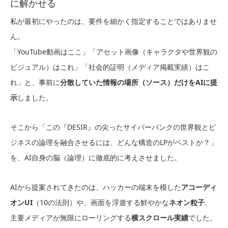
に解かせる
私が最初にやったのは、要件を細かく指定することではありませ
ん。
「YouTube動画はここ」「アセット画像（キャラクタや世界観の
ビジュアル）はこれ」「社会的証明（メディア掲載実績）はこ
れ」と、事前に
分散していた情報の場所（ソース）だけをAIに提
示
しました。
そこから「この『DESIR』の尖ったサイバーパンクの世界観とビ
ジネスの論理を融合させるには、どんな構造のLPがベストか？」
を、AI自身の脳（論理）に徹底的に考えさせました。
AIから提案されてきたのは、ハッカーの端末を模した
アコーディ
オンUI
（10の法則）や、画面を浮遊する鮮やかな
ネオン粒子
、
主要メディアが無限にローリングする
横スクロール実績
でした。