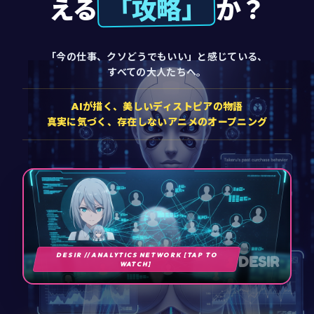
「攻略」
える
か？
「今の仕事、クソどうでもいい」と感じている、
すべての大人たちへ。
AIが描く、美しいディストピアの物語
真実に気づく、存在しないアニメのオープニング
DESIR // ANALYTICS NETWORK [TAP TO
DESIR
WATCH]