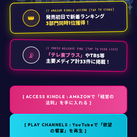
// AMAZON KINDLE RECORD [TAP TO STORE]
発売初日で新着ランキング
👑
3部門同時1位獲得！
// PRESS RELEASE SYNC [TAP TO VIEW LIST]
📡
「テレ東プラス」
やTBS等
主要メディア計33件に掲載！
[ ACCESS KINDLE : AMAZONで「経営の
法則」を手に入れる ]
[ PLAY CHANNELS : YouTubeで「欲望
の饗宴」を再生 ]