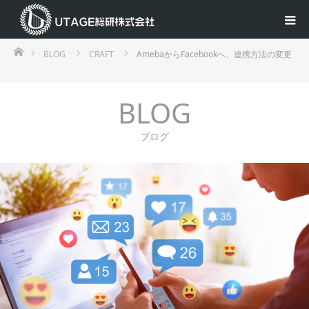
ホーム
BLOG
CRAFT
AmebaからFacebookへ、連携方法の変更
BLOG
ブログ