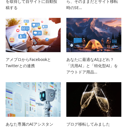
を取得して自サイトに自動投
ら、そのままだとサイト移転
稿する
時のSE…
アメブロからFacebookと
あなたに最適なAIはどれ？
Twitterとの連携
「汎用AI」と「特化型AI」を
アウトドア用品…
あなた専属のAIアシスタン
ブログ移転してみました