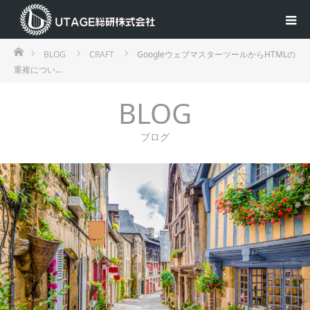
ホーム
BLOG
CRAFT
GoogleウェブマスターツールからHTMLの
重複につい…
BLOG
ブログ