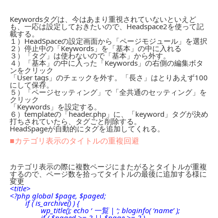
Keywordsタグは、今はあまり重視されていないといえど
も、一応は設定しておきたいので、Headspace2を使って記
載する。
１）HeadSpaceの設定画面から「ページモジュール」を選択
２）停止中の「Keywords」を「基本」の中に入れる
３）「タグ」は使わないので「基本」から外す。
４）「基本」の中に入った「Keywords」の右側の編集ボタ
ンをクリック
「User tags」のチェックを外す。「長さ」はとりあえず100
にして保存。
５）「ページセッティング」で「全共通のセッティング」を
クリック
「Keywords」を設定する。
６）templateの「header.php」に、「keyword」タグが決め
打ちされていたら、タグごと削除する。
HeadSpageが自動的にタグを追加してくれる。
■カテゴリ表示のタイトルの重複回避
カテゴリ表示の際に複数ページにまたがるとタイトルが重複
するので、ページ数を拾ってタイトルの最後に追加する様に
変更
<title>
<?php global $page, $paged;
if ( is_archive() ) {
wp_title(); echo ‘ 一覧 | ‘; bloginfo( ‘name’ );
if ( $paged >= 2 || $page >= 2 )