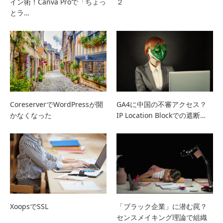
イン術！Canva Proで「ちょっ
２
とラ…
CoreserverでWordPressが開
GA4に中国の不審アクセス？
かなくなった
IP Location Blockでの遮断…
XoopsでSSL
「ブラック企業」に潜む罠？
センスメイキング理論で組織