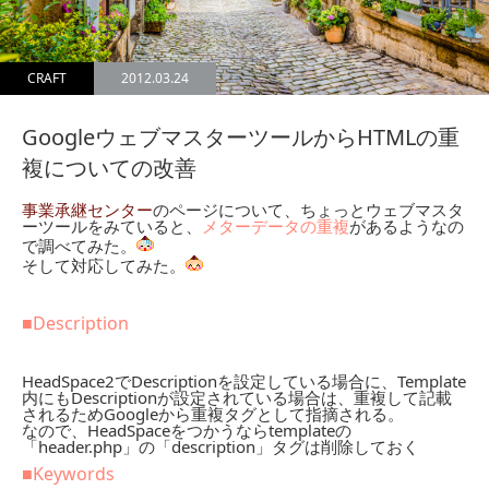
CRAFT
2012.03.24
GoogleウェブマスターツールからHTMLの重
複についての改善
事業承継センター
のページについて、ちょっとウェブマスタ
ーツールをみていると、
メターデータの重複
があるようなの
で調べてみた。
そして対応してみた。
■Description
HeadSpace2でDescriptionを設定している場合に、Template
内にもDescriptionが設定されている場合は、重複して記載
されるためGoogleから重複タグとして指摘される。
なので、HeadSpaceをつかうならtemplateの
「header.php」の「description」タグは削除しておく
■Keywords