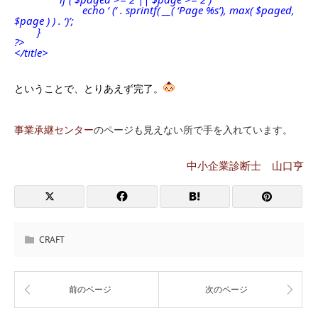
echo ‘ (‘ . sprintf( __( ‘Page %s’), max( $paged,
$page ) ) . ‘)’;
}
?>
</title>
ということで、とりあえず完了。
事業承継センター
のページも見えない所で手を入れています。
中小企業診断士 山口亨
CRAFT
前のページ
次のページ