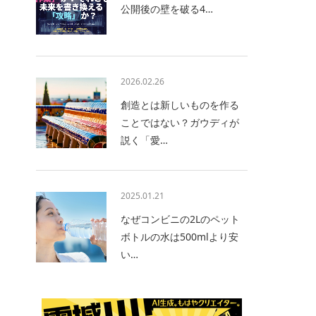
公開後の壁を破る4…
2026.02.26
創造とは新しいものを作る
ことではない？ガウディが
説く「愛…
2025.01.21
なぜコンビニの2Lのペット
ボトルの水は500mlより安
い…