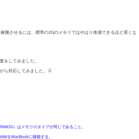
ows7を稼働させるには、標準の2Gのメモリではやはり体感できるほど遅くな
査をしてみました。
ながら対応してみました。
k（RAM2G）はメモリのタイプが同じであること。
AMをMacBookに移植する。