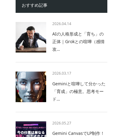
おすすめ記事
2026.04.14
AIの人格形成と「育ち」の
正体｜Grokとの喧嘩（感情
攻…
2026.03.17
Geminiと喧嘩して分かった
「育成」の極意。思考モー
ド…
2026.05.27
Gemini CanvasでLP制作！