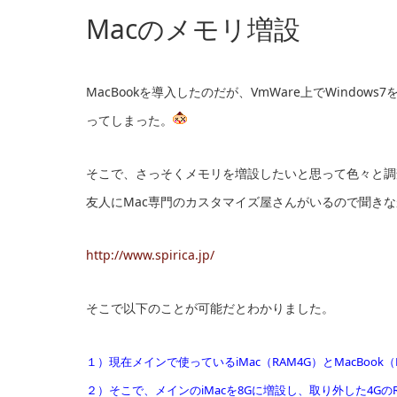
Macのメモリ増設
MacBookを導入したのだが、VmWare上でWind
ってしまった。
そこで、さっそくメモリを増設したいと思って色々と調
友人にMac専門のカスタマイズ屋さんがいるので聞き
http://www.spirica.jp/
そこで以下のことが可能だとわかりました。
１）現在メインで使っているiMac（RAM4G）とMacBoo
２）そこで、メインのiMacを8Gに増設し、取り外した4GのR