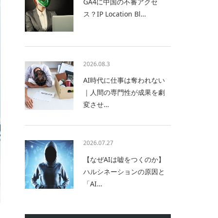
GA4に中国の不審アクセ
ス？IP Location Bl…
2026.08.3
AI時代に仕事は奪われない
｜人間の専門性が成果を劇
変させ…
2026.07.27
【なぜAIは嘘をつくのか】
ハルシネーションの原因と
「AI…