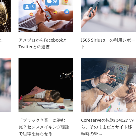
た
アメブロからFacebookと
IS06 Siriusα の利用レポー
Twitterとの連携
ト
「ブラック企業」に潜む
Coreserveの転送は402だか
罠？センスメイキング理論
ら、そのままだとサイト移
で組織を蘇らせる
転時のSE…