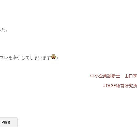
した。
フレを牽引してしまいます
）
中小企業診断士 山口
UTAGE経営研究
Pin it