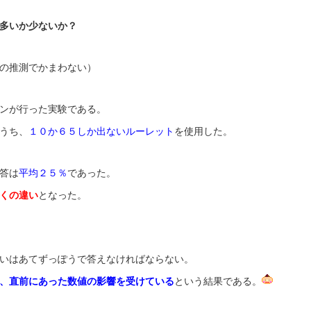
多いか少ないか？
の推測でかまわない）
ンが行った実験である。
うち、
１０か６５しか出ないルーレット
を使用した。
答は
平均２５％
であった。
くの違い
となった。
いはあてずっぽうで答えなければならない。
、直前にあった数値の影響を受けている
という結果である。