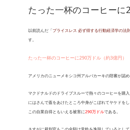
たった一杯のコーヒーに2
以前読んだ「
プライスレス 必ず得する行動経済学の法
す。
たった一杯のコーヒーに290万ドル（約3億円）
アメリカのニューメキシコ州アルバカーキの陪審が認め
マクドナルドのドライブスルーで熱々のコーヒーを購入
にはさんで蓋をあけたところ中身がこぼれてヤケドをし
この自業自得ともいえる被害に
290万ドル
である。
さすがに裁判官もこの金額は常軌を逸脱しているとして