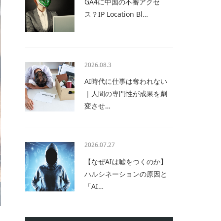
GA4に中国の不審アクセ
ス？IP Location Bl…
2026.08.3
AI時代に仕事は奪われない
｜人間の専門性が成果を劇
変させ…
2026.07.27
【なぜAIは嘘をつくのか】
ハルシネーションの原因と
「AI…