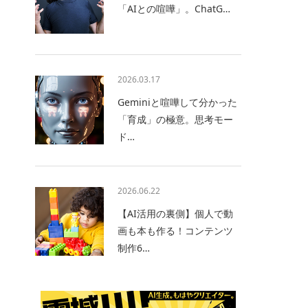
「AIとの喧嘩」。ChatG…
2026.03.17
Geminiと喧嘩して分かった
「育成」の極意。思考モー
ド…
2026.06.22
【AI活用の裏側】個人で動
画も本も作る！コンテンツ
制作6…