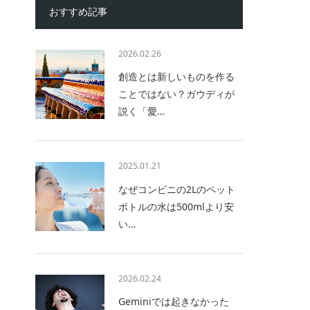
おすすめ記事
2026.02.26
創造とは新しいものを作る
ことではない？ガウディが
説く「愛…
2025.01.21
なぜコンビニの2Lのペット
ボトルの水は500mlより安
い…
2026.02.24
Geminiでは起きなかった