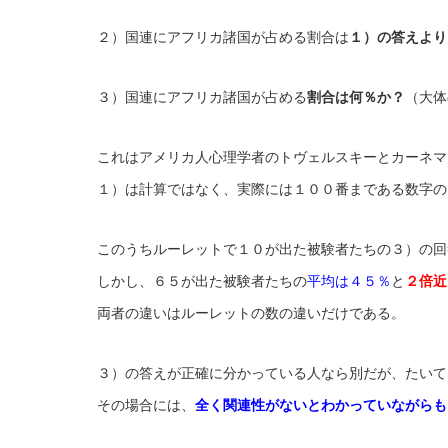
２）国連にアフリカ諸国が占める割合は
１）の答えより
３）国連にアフリカ諸国が占める
割合は何％か？
（大体
これはアメリカ人心理学者のトヴェルスキーとカーネマ
１）は計算ではなく、実際には１００番まである数字の
このうちルーレットで１０が出た被験者たちの３）の回
しかし、６５が出た被験者たちの
平均は４５％
と
２倍近
両者の違いはルーレットの数の違いだけである。
３）の答えが正確に分かっている人なら別だが、たいて
その場合には、
全く関連性がないとわかっていながらも