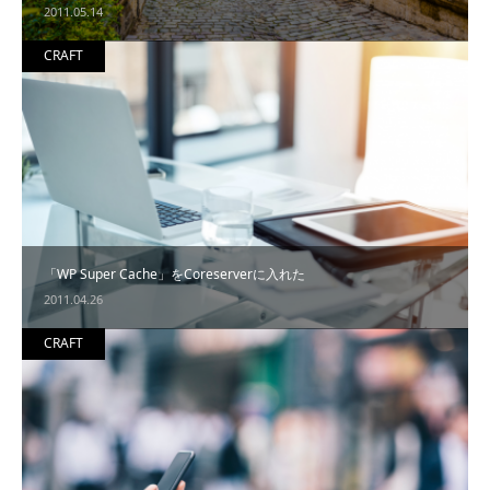
2011.05.14
CRAFT
「WP Super Cache」をCoreserverに入れた
2011.04.26
CRAFT