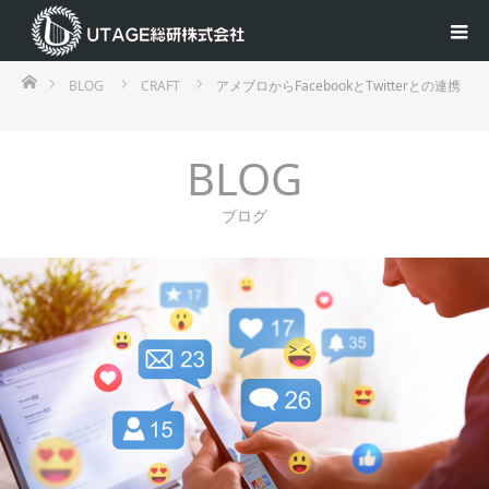
ホーム
BLOG
CRAFT
アメブロからFacebookとTwitterとの連携
BLOG
ブログ