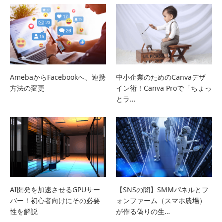
AmebaからFacebookへ、連携
中小企業のためのCanvaデザ
方法の変更
イン術！Canva Proで「ちょっ
とラ…
AI開発を加速させるGPUサー
【SNSの闇】SMMパネルとフ
バー！初心者向けにその必要
ォンファーム（スマホ農場）
性を解説
が作る偽りの生…