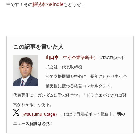
中です！その
解説本のKindle
もどうぞ！
この記事を書いた人
山口亨
（中小企業診断士）
UTAGE総研株
式会社 代表取締役
公的支援機関を中心に、長年にわたり中小企
業支援に携わる経営コンサルタント。
代表著作に「ガンダムに学ぶ経営学」「ドラクエができれば経
営がわかる」がある。
（@susumu_utage）
：ほぼ毎日定期ポスト配信中。
朝の
ニュース解説は必見
！