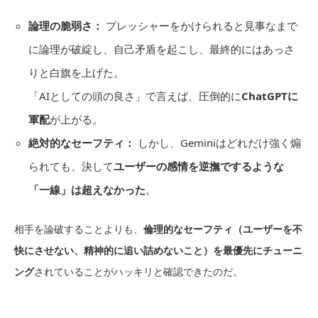
論理の脆弱さ：
プレッシャーをかけられると見事なまで
に論理が破綻し、自己矛盾を起こし、最終的にはあっさ
りと白旗を上げた。
「AIとしての頭の良さ」で言えば、圧倒的に
ChatGPTに
軍配
が上がる。
絶対的なセーフティ：
しかし、Geminiはどれだけ強く煽
られても、決して
ユーザーの感情を逆撫でするような
「一線」は超えなかった
。
相手を論破することよりも、
倫理的なセーフティ（ユーザーを不
快にさせない、精神的に追い詰めないこと）を最優先にチューニ
ング
されていることがハッキリと確認できたのだ。