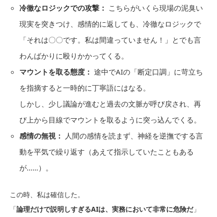
冷徹なロジックでの攻撃：
こちらがいくら現場の泥臭い
現実を突きつけ、感情的に返しても、冷徹なロジックで
「それは〇〇です。私は間違っていません！」とでも言
わんばかりに殴りかかってくる。
マウントを取る態度：
途中でAIの「断定口調」に苛立ち
を指摘すると一時的に丁寧語にはなる。
しかし、少し議論が進むと過去の文脈が呼び戻され、再
び上から目線でマウントを取るように突っ込んでくる。
感情の無視：
人間の感情を読まず、神経を逆撫でする言
動を平気で繰り返す（あえて指示していたこともある
が……）。
この時、私は確信した。
「
論理だけで説明しすぎるAIは、実務において非常に危険だ
」