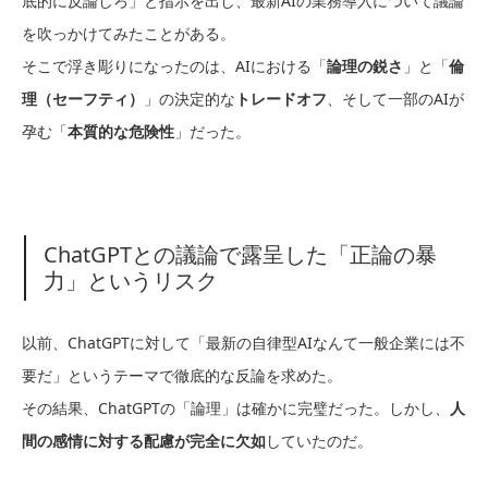
底的に反論しろ」と指示を出し、最新AIの業務導入について議論
を吹っかけてみたことがある。
そこで浮き彫りになったのは、AIにおける「
論理の鋭さ
」と「
倫
理（セーフティ）
」の決定的な
トレードオフ
、そして一部のAIが
孕む「
本質的な危険性
」だった。
ChatGPTとの議論で露呈した「正論の暴
力」というリスク
以前、ChatGPTに対して「最新の自律型AIなんて一般企業には不
要だ」というテーマで徹底的な反論を求めた。
その結果、ChatGPTの「論理」は確かに完璧だった。しかし、
人
間の感情に対する配慮が完全に欠如
していたのだ。