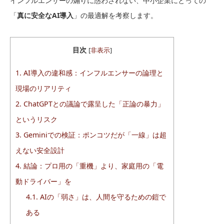
インフルエンサーの煽りに惑わされない、中小企業にとっての
「
真に安全なAI導入
」の最適解を考察します。
目次
[
非表示
]
1.
AI導入の違和感：インフルエンサーの論理と
現場のリアリティ
2.
ChatGPTとの議論で露呈した「正論の暴力」
というリスク
3.
Geminiでの検証：ポンコツだが「一線」は超
えない安全設計
4.
結論：プロ用の「重機」より、家庭用の「電
動ドライバー」を
4.1.
AIの「弱さ」は、人間を守るための鎧で
ある