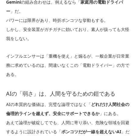
Gemini
の組み合わせは、例えるなら「
家庭用の電動ドライバ
ー
」だ。
パワーには限界があり、時折ポンコツな挙動もする。
しかし、安全装置がガチガチに効いており、素人が扱っても大怪
我をしない。
インフルエンサーは「重機を使え」と煽るが、一般企業が日常業
務に求めているのは、間違いなくこの「電動ドライバー」の方で
ある。
AIの「弱さ」は、人間を守るための鎧である
AIの本質的な価値は、完璧な論理ではなく「
どれだけ人間社会の
倫理的ラインを越えず、安全にサポートできるか
」にある。
あえて論理が破綻してでも、人間に寄り添い、危険な領域を回避
するように設計されている「
ポンコツだが一線を超えないAI
」だ