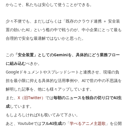
からこそ、私たちは安心して使うことができる。
少々不便でも、まだしばらくは「既存のクラウド連携 ＋ 安全装
置の効いたAI」という檻の中で戦うのが、中小企業にとって最も
合理的で安全な最適解ではないかと思った。
この
「安全装置」としてのGeminiを、具体的にどう業務フロー
に組み込む
べきか。
Googleドキュメントやスプレッドシートと連携させ、現場の負
担を最小限に抑える具体的な活用事例や、AIで世の中の不思議を
解明した記事を、他にも様々アップしています。
また、
X（旧Twitter）
では
毎朝のニュースを独自の切り口でAI生
成
しています。
もしよろしければXも覗いてみて下さい。
あと、Youtubeでは
フルAI生成
の「
学べるアニメ主題歌
」を公開