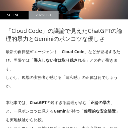
SCIENCE
2026.03.1
「Cloud Code」の議論で見えたChatGPTの論
理的暴力とGeminiのポンコツな優しさ
最新の自律型AIエージェント「
Cloud Code
」などが登場するた
び、界隈では「
導入しない者は取り残される
」との声が響きま
す。
しかし、現場の実務者が感じる「違和感」の正体は何でしょう
か。
本記事では、
ChatGPT
の鋭すぎる論理が孕む「
正論の暴力
」
と、一見ポンコツに見える
Gemini
が持つ「
倫理的な安全装置
」
を実地検証から比較。