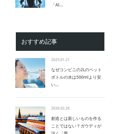
ョ
「AI…
おすすめ記事
2025.01.21
なぜコンビニの2Lのペット
ボトルの水は500mlより安
い…
2026.02.26
創造とは新しいものを作る
ことではない？ガウディが
説く「愛…