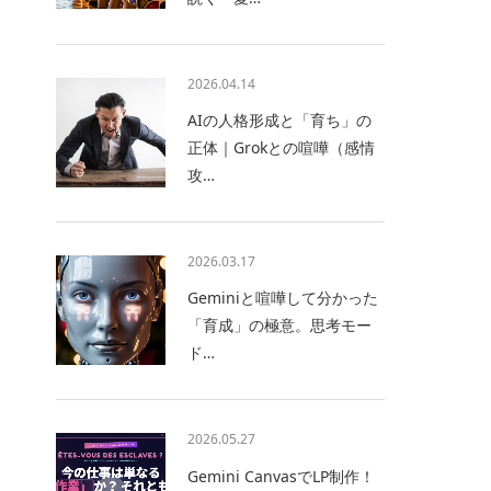
2026.04.14
AIの人格形成と「育ち」の
正体｜Grokとの喧嘩（感情
攻…
2026.03.17
Geminiと喧嘩して分かった
「育成」の極意。思考モー
ド…
2026.05.27
Gemini CanvasでLP制作！