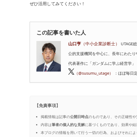
ぜひ活用してみてください！
この記事を書いた人
山口亨
（中小企業診断士）
UTAG
公的支援機関を中心に、長年にわたり
代表著作に「ガンダムに学ぶ経営学」
（@susumu_utage）
：ほぼ毎日
【免責事項】
掲載情報は記事の
公開日時点
のものであり、その正確性や
内容は
筆者の個人的な見解
に基づくものであり、効果や結
本ブログの情報を用いて行う一切の行為、およびそれによ