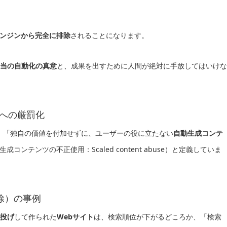
ンジンから完全に排除
されることになります。
当の自動化の真意
と、成果を出すために人間が絶対に手放してはいけな
ツへの厳罰化
、「独自の価値を付加せずに、ユーザーの役に立たない
自動生成コンテ
生成コンテンツの不正使用：Scaled content abuse）と定義していま
除）の事例
丸投げ
して作られた
Webサイト
は、検索順位が下がるどころか、「検索