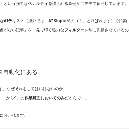
」という強力な
ペナルティ
を課される事例が世界中で多発しています。
なAIテキスト
（海外では「
AI Slop
＝AIのゴミ」と呼ばれます）で汚染
点がない記事」を一発で弾く強力な
フィルター
を常に作動させているの
セス自動化にある
ず、なぜそれをしてはいけないのか。
「1から9」の
作業範囲においてのみ
だからです。
に分かれます。