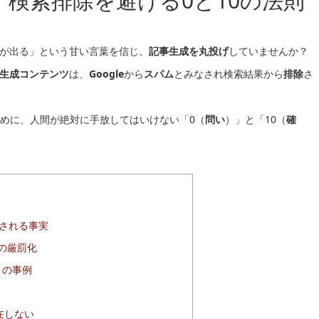
！検索排除を避ける0と10の法則
果が出る」という甘い言葉を信じ、
記事生成を丸投げ
していませんか？
生成コンテンツ
は、
Google
から
スパム
とみなされ検索結果から
排除
さ
めに、人間が絶対に手放してはいけない「0（
問い
）」と「10（
確
される事実
への厳罰化
）の事例
在しない