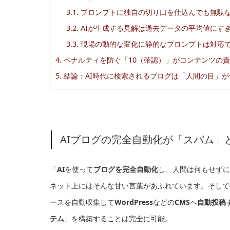
3.1.
プロンプトに独自の切り口を仕込んでも無駄
3.2.
AIが生成する見解は過去データの平均値にす
3.3.
現場の動的な変化に静的なプロンプトは対応
4.
ペナルティを防ぐ「10（確認）」がコンテンツの
5.
結論：AI時代に検索されるブログは「人間の目」が
AIブログの完全自動化が「スパム」
「
AI
を使って
ブログを完全自動化
し、人間は何もせずに
ネット上にはそんな甘い言葉があふれています。そして
ースを自動収集して
WordPress
などの
CMS
へ
自動投稿
テム
」を構築することは完全に可能。