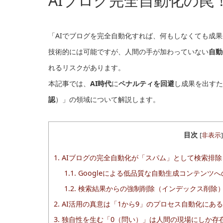
AIブログ完全自動化の罠
「AIでブログを完全自動化すれば、何もしなくても成
技術的には可能ですが、人間の手が加わっていない
自動
れるリスクがあります。
本記事では、
AI時代
に
ペナルティを回避
し成果を出すた
認
）」の領域について解説します。
目次
[
非表示
]
1.
AIブログの完全自動化が「スパム」として検索排除
1.1.
Googleによる低品質な自動生成コンテンツ
1.2.
検索結果からの強制削除（インデックス削除
2.
AI活用の真意は「1から9」のプロセス自動化にある
3.
独自性を生む「0（問い）」は人間の現場にしか存