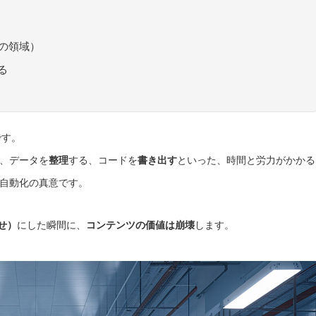
の領域）
る
です。
、データを
整理
する、コードを
書き出す
といった、時間と労力がかかる
自動化の真意です。
せ）
にした瞬間に、
コンテンツの価値は崩壊
します。