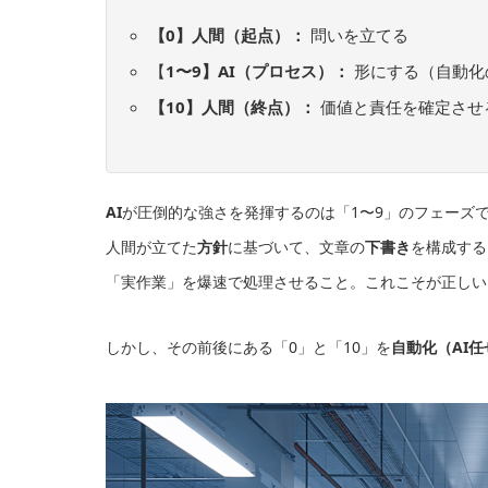
【0】人間（起点）：
問いを立てる
【
1〜9】AI（プロセス）：
形にする（自動化
【10】人間（終点）：
価値と責任を確定させ
AI
が圧倒的な強さを発揮するのは「1〜9」のフェーズ
人間が立てた
方針
に基づいて、文章の
下書き
を構成する
「実作業」を爆速で処理させること。これこそが正しい
しかし、その前後にある「0」と「10」を
自動化（AI任