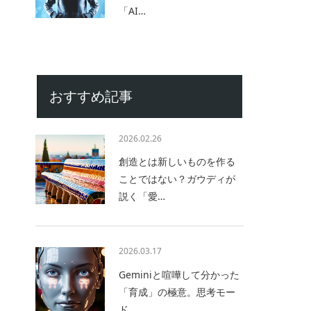
「AI…
おすすめ記事
2026.02.26
創造とは新しいものを作る
ことではない？ガウディが
説く「愛…
2026.03.17
Geminiと喧嘩して分かった
「育成」の極意。思考モー
ド…