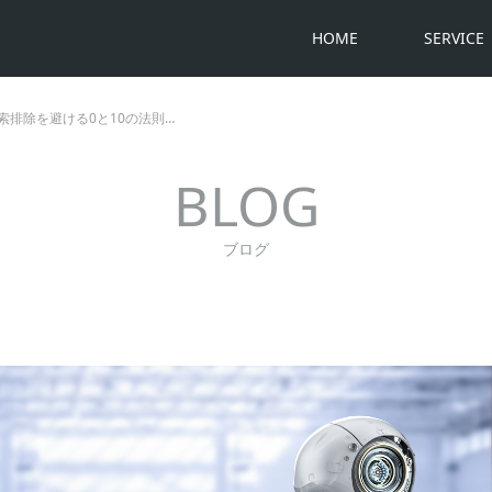
HOME
SERVICE
索排除を避ける0と10の法則…
BLOG
ブログ