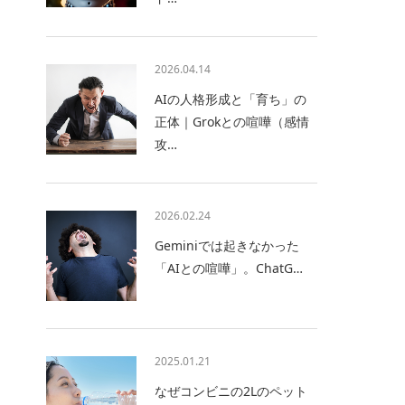
2026.04.14
AIの人格形成と「育ち」の
正体｜Grokとの喧嘩（感情
攻…
2026.02.24
Geminiでは起きなかった
「AIとの喧嘩」。ChatG…
2025.01.21
なぜコンビニの2Lのペット