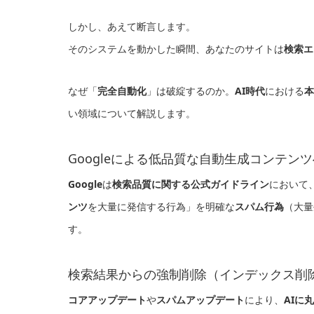
しかし、あえて断言します。
そのシステムを動かした瞬間、あなたのサイトは
検索エ
なぜ「
完全自動化
」は破綻するのか。
AI時代
における
本
い領域について解説します。
Googleによる低品質な自動生成コンテン
Google
は
検索品質に関する公式ガイドライン
において
ンツ
を大量に発信する行為」を明確な
スパム行為
（大量
す。
検索結果からの強制削除（インデックス削
コアアップデート
や
スパムアップデート
により、
AIに