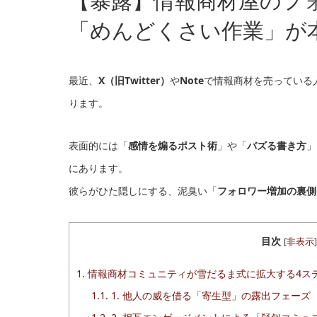
【暴露】情報商材屋のフ
「めんどくさい作業」が
最近、
X（旧Twitter）
や
Note
で情報商材を売っている
ります。
表面的には「
感情を煽るポスト術
」や「
バズる書き方
」
にあります。
彼らがひた隠しにする、泥臭い「
フォロワー増加の裏側
目次
[
非表示
]
1.
情報商材コミュニティが雪だるま式に拡大する4ス
1.1.
1. 他人の威を借る「寄生型」の露出フェーズ