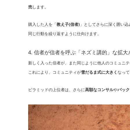
売
します。
購入した人を「
教え子(信者)
」としてさらに深く囲い込
同じ行動を繰り返すように仕向けます。
4. 信者が信者を呼ぶ「ネズミ講的」な拡大
新しく入った信者が、また同じように他人のコミュニテ
これにより、コミュニティが
雪だるま式に大きく
なって
ピラミッドの上位者は、さらに
高額なコンサル
や
バック