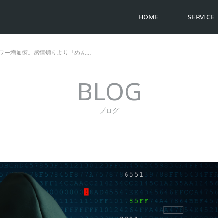
HOME
SERVICE
ワー増加術。感情煽りより「めん…
BLOG
ブログ