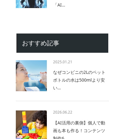
「AI…
おすすめ記事
2025.01.21
なぜコンビニの2Lのペット
ボトルの水は500mlより安
い…
2026.06.22
【AI活用の裏側】個人で動
画も本も作る！コンテンツ
制作6…