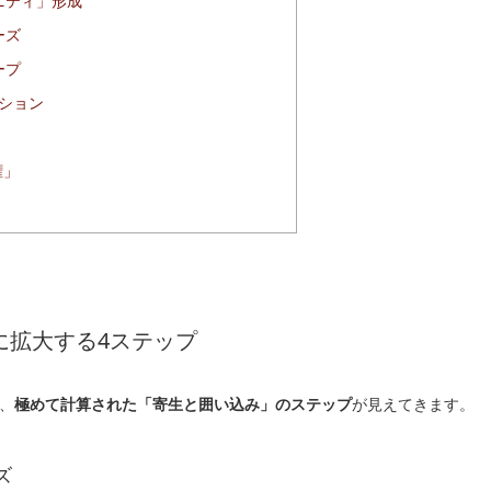
ニティ」形成
ーズ
ープ
ション
権」
に拡大する4ステップ
、
極めて計算された「寄生と囲い込み」のステップ
が見えてきます。
ズ