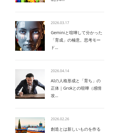
2026.03.17
Geminiと喧嘩して分かった
「育成」の極意。思考モー
ド…
2026.04.14
AIの人格形成と「育ち」の
正体｜Grokとの喧嘩（感情
攻…
2026.02.26
創造とは新しいものを作る