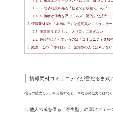
1.2.
2. 相互エンゲージメントによる「疑似コミュ
1.3.
3. 成功幻想を売る「信者化と収益化」のフェ
1.4.
4. 信者が信者を呼ぶ「ネズミ講的」な拡大ル
2.
情報商材屋の「本当の肝」は超泥臭いコミュニケー
2.1.
感情煽りポストは「入り口」に過ぎない
2.2.
最終的に売っているのは「コミュニティ参加
3.
結論：この「消耗戦」は、認知型の人には向かない
情報商材コミュニティが雪だるま式
彼らの拡大モデルを分析すると、単なる発信力ではなく
1. 他人の威を借る「寄生型」の露出フェー