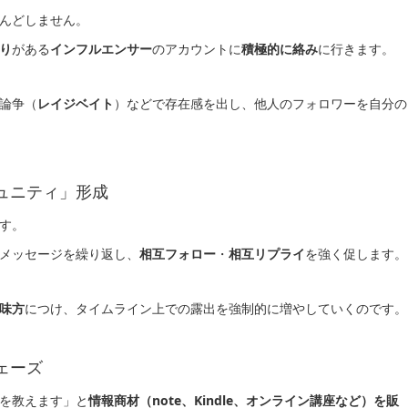
んどしません。
り
がある
インフルエンサー
のアカウントに
積極的に絡み
に行きます。
論争（
レイジベイト
）などで存在感を出し、他人のフォロワーを自分の
ミュニティ」形成
す。
メッセージを繰り返し、
相互フォロー
・
相互リプライ
を強く促します。
味方
につけ、タイムライン上での露出を強制的に増やしていくのです。
ェーズ
を教えます」と
情報商材（note、Kindle、オンライン講座など）を販