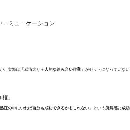
いコミュニケーション
が、実際は「感情煽り＋
人的な絡み合い作業
」がセットになっていない
加権」
熱狂の中にいれば自分も成功できるかもしれない
」という
所属感
と
成功