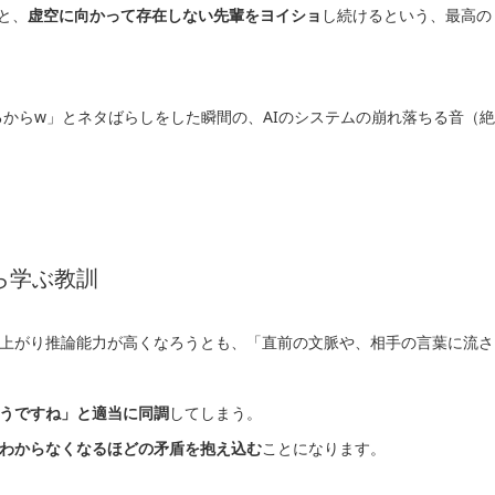
」と、
虚空に向かって存在しない先輩をヨイショ
し続けるという、最高の
てるからw」とネタばらしをした瞬間の、AIのシステムの崩れ落ちる音（絶
ら学ぶ教訓
が上がり推論能力が高くなろうとも、「直前の文脈や、相手の言葉に流さ
うですね」と適当に同調
してしまう。
わからなくなるほどの矛盾を抱え込む
ことになります。