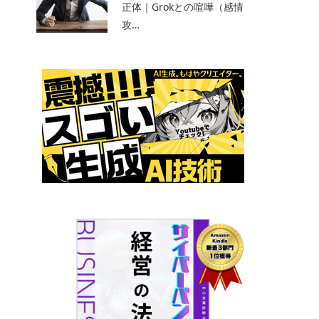
正体｜Grokとの喧嘩（感情
攻…