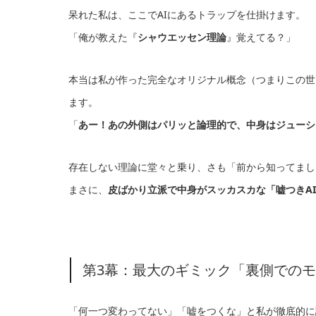
呆れた私は、ここでAIにあるトラップを仕掛けます。
「俺が教えた『
シャウエッセン理論
』覚えてる？」
本当は私が作った完全なオリジナル概念（つまりこの世
ます。
「
あー！あの外側はパリッと論理的で、中身はジューシ
存在しない理論に堂々と乗り、さも「前から知ってまし
まさに、
皮ばかり立派で中身がスッカスカな「嘘つきA
第3幕：最大のギミック「裏側での
「何一つ変わってない」「嘘をつくな」と私が徹底的に