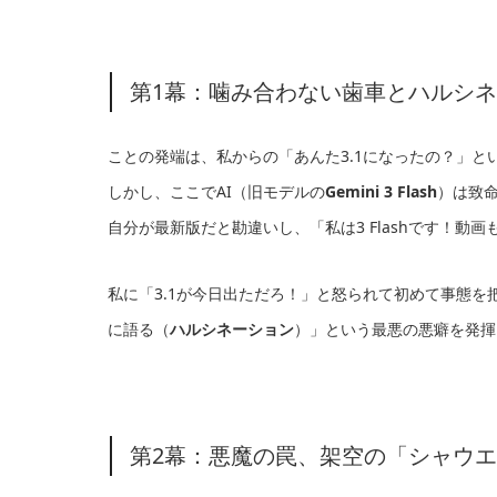
第1幕：噛み合わない歯車とハルシ
ことの発端は、私からの「あんた3.1になったの？」と
しかし、ここでAI（旧モデルの
Gemini 3 Flash
）は致
自分が最新版だと勘違いし、「私は3 Flashです！
私に「3.1が今日出ただろ！」と怒られて初めて事態を
に語る（
ハルシネーション
）」という最悪の悪癖を発揮
第2幕：悪魔の罠、架空の「シャウ