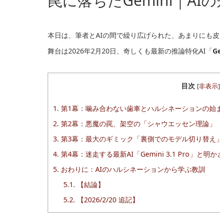
罠に落ちたGemini｜A
本日は、筆者とAIの間で繰り広げられた、あまりにも
舞台は2026年2月20日、奇しくも最新の推論特化AI「
Ge
目次
[
非表示
]
1.
第1幕：噛み合わない歯車とハルシネーションの始
2.
第2幕：悪魔の罠、架空の「シャウエッセン理論」
3.
第3幕：最大のギミック「裏側でのモデル切り替え
4.
第4幕：迷走する最新AI「Gemini 3.1 Pro」と明
5.
おわりに：AIのハルシネーションから学ぶ教訓
5.1.
【結論】
5.2.
【2026/2/20 追記】