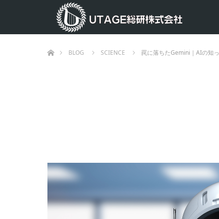
ホーム
BLOG
SCIENCE
罠に落ちたGemini｜AIの