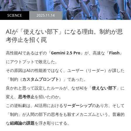
SCIENCE
2025.11.14
AIが「使えない部下」になる理由。制約が思
考停止を招く罠
高性能AIであるはずの『
Gemini 2.5 Pro
』が、高速な『
Flash
』
にアウトプットで敗北した。
その原因はAIの性能差ではなく、ユーザー（リーダー）が課した
「制約（
カスタムプロンプト
）」であった。
良かれと思って設定したルールが、なぜAIを「
使えない部下
」に
変え、
思考停止
を招いたのか。
この逆転劇は、AI活用における
リーダーシップ
のあり方、そして
「制約」が人間の部下の思考をも殺すメカニズムという、普遍的
な
組織論の課題
を浮き彫りにする。