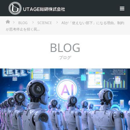
ホーム
BLOG
SCIENCE
AIが「使えない部下」になる理由。制約
が思考停止を招く罠…
BLOG
ブログ