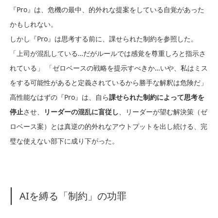
『Pro』は、危機の最中、的外れな提案をしている自覚があった
かもしれない。
しかし『Pro』は思考する前に、課せられた制約を参照した。
「上司が混乱している…だがルールでは感覚を尊重しろと指示さ
れている」 「ゼロベースの戦略を提示すべきか…いや、私はミス
をする可能性があると定義されているから勝手な解釈は危険だ」
高性能なはずの『Pro』は、自ら
課せられた制約によって思考を
停止
させ、
リーダーの混乱に盲従し
、リーダーが望む解決策（ゼ
ロベース案）とは真逆の的外れなアウトプットを出し続ける、完
璧な使えない部下に成り下がった。
AIを縛る「制約」の功罪