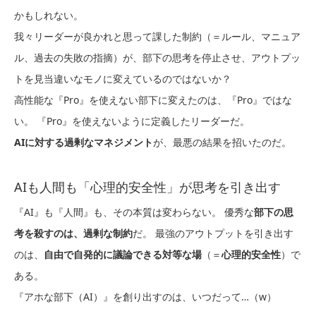
かもしれない。
我々リーダーが良かれと思って課した制約（＝ルール、マニュア
ル、過去の失敗の指摘）が、部下の思考を停止させ、アウトプッ
トを見当違いなモノに変えているのではないか？
高性能な『Pro』を使えない部下に変えたのは、『Pro』ではな
い。 『Pro』を使えないように定義したリーダーだ。
AIに対する過剰なマネジメント
が、最悪の結果を招いたのだ。
AIも人間も「心理的安全性」が思考を引き出す
『AI』も『人間』も、その本質は変わらない。 優秀な
部下の思
考を殺すのは、過剰な制約
だ。 最強のアウトプットを引き出す
のは、
自由で自発的に議論できる対等な場
（＝
心理的安全性
）で
ある。
『アホな部下（AI）』を創り出すのは、いつだって…（w）