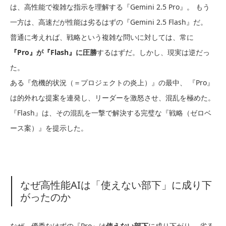
は、高性能で複雑な指示を理解する『Gemini 2.5 Pro』。 もう
一方は、高速だが性能は劣るはずの『Gemini 2.5 Flash』だ。
普通に考えれば、戦略という複雑な問いに対しては、常に
『Pro』が『Flash』に圧勝
するはずだ。しかし、現実は逆だっ
た。
ある『危機的状況（＝プロジェクトの炎上）』の最中、 『Pro』
は的外れな提案を連発し、リーダーを激怒させ、混乱を極めた。
『Flash』は、その混乱を一撃で解決する完璧な『戦略（ゼロベ
ース案）』を提示した。
なぜ高性能AIは「使えない部下」に成り下
がったのか
なぜ、優秀なはずの『Pro』は
使えない部下
に成り下がり、 劣る