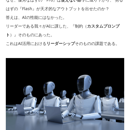
はずの『Flash』が天才的なアウトプットを出せたのか？
答えは、AIの性能にはなかった。
リーダーである我々がAIに課した、『制約（
カスタムプロンプ
ト
）』そのものにあった。
これはAI活用における
リーダーシップ
そのものの課題である。