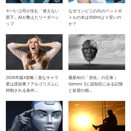
ヤバい上司が生む「使えない
なぜコンビニの2Lのペットボ
部下」AIが教えたリーダーシ
トルの水は500mlより安いの
ップ
か？
2026年版X攻略｜急なキャラ
最新AIの「劣化」の正体｜
変は逆効果？アルゴリズムに
Gemini 3と認知症にみる記憶
抑制される条件…
と欲望の相…