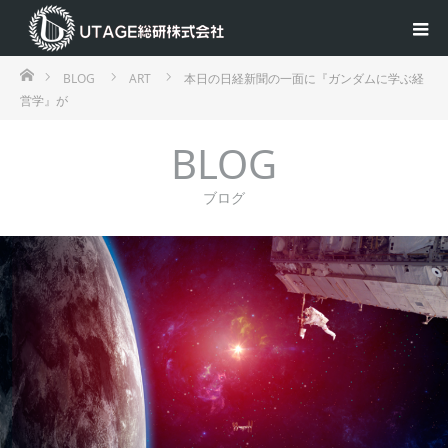
ホーム
BLOG
ART
本日の日経新聞の一面に『ガンダムに学ぶ経
営学』が
BLOG
ブログ