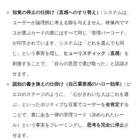
知覚の停止の仕掛け（直感へのすり替え）:
システムは、
ユーザーが論理的に考える隙を与えません。映像内でマ
ユが選ぶカードの裏にはすべて同じ「管理バーコード」
が印字されています。システムは「どれを選んでも同
じ」という事実を隠し、
ヒューリスティック
（
直感
）を
刺激することで、「自らの意思で選び取った」と誤認さ
せます。
認知の書き換えの仕掛け（自己重要感のハロー効果）:
ピ
エロのステージのように、「心がきれいな人はこれを選
ぶ」といったポジティブな言葉でユーザーを
全肯定
する
ことで、裏にある一律の管理コード（決められたレー
ル）という事実をフレーミングし、
思考を完全に停止
さ
せます。