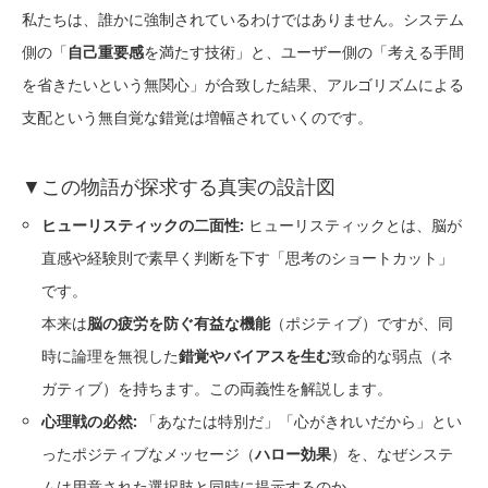
私たちは、誰かに強制されているわけではありません。システム
側の「
自己重要感
を満たす技術」と、ユーザー側の「考える手間
を省きたいという無関心」が合致した結果、アルゴリズムによる
支配という無自覚な錯覚は増幅されていくのです。
▼この物語が探求する真実の設計図
ヒューリスティックの二面性:
ヒューリスティックとは、脳が
直感や経験則で素早く判断を下す「思考のショートカット」
です。
本来は
脳の疲労を防ぐ有益な機能
（ポジティブ）ですが、同
時に論理を無視した
錯覚やバイアスを生む
致命的な弱点（ネ
ガティブ）を持ちます。この両義性を解説します。
心理戦の必然:
「あなたは特別だ」「心がきれいだから」とい
ったポジティブなメッセージ（
ハロー効果
）を、なぜシステ
ムは用意された選択肢と同時に提示するのか。