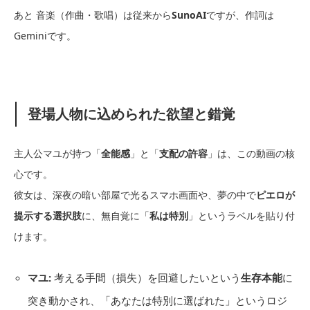
あと 音楽（作曲・歌唱）は従来から
SunoAI
ですが、作詞は
Geminiです。
登場人物に込められた欲望と錯覚
主人公マユが持つ「
全能感
」と「
支配の許容
」は、この動画の核
心です。
彼女は、深夜の暗い部屋で光るスマホ画面や、夢の中で
ピエロが
提示する選択肢
に、無自覚に「
私は特別
」というラベルを貼り付
けます。
マユ:
考える手間（損失）を回避したいという
生存本能
に
突き動かされ、「あなたは特別に選ばれた」というロジ