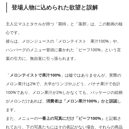
登場人物に込められた欲望と誤解
主人公マユとタケルが持つ「期待」と「落胆」は、この動画の核
心です。
彼らは、メロンジュースの「メロンテイスト 果汁100%」や、
ハンバーグのメニュー冒頭に書かれた「ビーフ100%」という言
葉の引力に、無自覚に引っ張られます。
「
メロンテイストで果汁100%
」は嘘ではありませんが、実際の
メロン果汁は2%で、大半がリンゴやぶどう、バナナ果汁で合計
100%であり、メロン果汁が2%しかなくても、パッケージの絵柄
がメロンだけあれば、
消費者は「メロン果汁100%」かと誤認
し
ます。
また、メニューの
一番上の写真にだけ「ビーフ100%」
と記載さ
れており、下の写真たちにはその表記がない場合、それらの商品