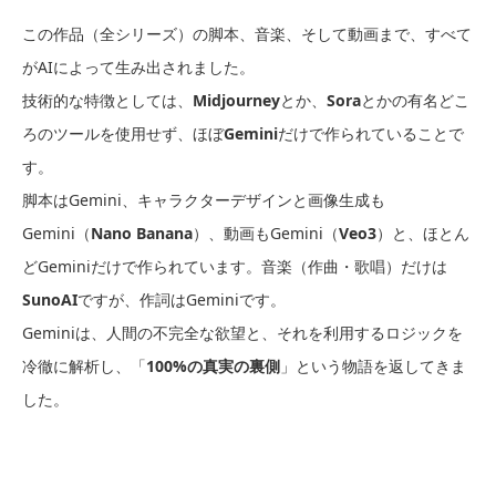
この作品（全シリーズ）の脚本、音楽、そして動画まで、すべて
がAIによって生み出されました。
技術的な特徴としては、
Midjourney
とか、
Sora
とかの有名どこ
ろのツールを使用せず、ほぼ
Gemini
だけで作られていることで
す。
脚本はGemini、キャラクターデザインと画像生成も
Gemini（
Nano Banana
）、動画もGemini（
Veo3
）と、ほとん
どGeminiだけで作られています。音楽（作曲・歌唱）だけは
SunoAI
ですが、作詞はGeminiです。
Geminiは、人間の不完全な欲望と、それを利用するロジックを
冷徹に解析し、「
100%の真実の裏側
」という物語を返してきま
した。