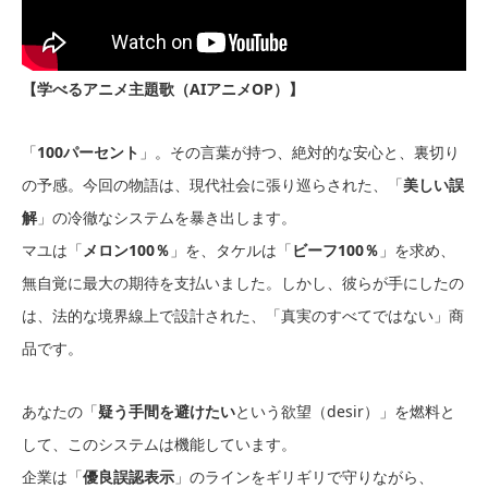
【学べるアニメ主題歌（AIアニメOP）】
「
100パーセント
」。その言葉が持つ、絶対的な安心と、裏切り
の予感。今回の物語は、現代社会に張り巡らされた、「
美しい誤
解
」の冷徹なシステムを暴き出します。
マユは「
メロン100％
」を、タケルは「
ビーフ100％
」を求め、
無自覚に最大の期待を支払いました。しかし、彼らが手にしたの
は、法的な境界線上で設計された、「真実のすべてではない」商
品です。
あなたの「
疑う手間を避けたい
という欲望（desir）」を燃料と
して、このシステムは機能しています。
企業は「
優良誤認表示
」のラインをギリギリで守りながら、