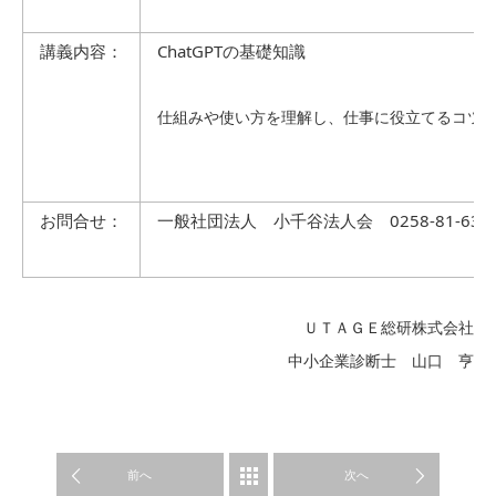
講義内容：
ChatGPTの基礎知識
仕組みや使い方を理解し、仕事に役立てるコツ
お問合せ：
一般社団法人 小千谷法人会 0258-81-634
ＵＴＡＧＥ総研株式会社
中小企業診断士 山口 亨
WORK
前へ
次へ