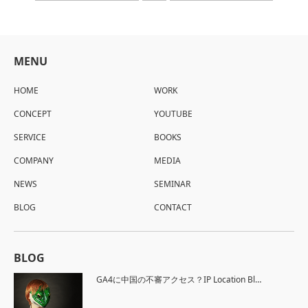
MENU
HOME
WORK
CONCEPT
YOUTUBE
SERVICE
BOOKS
COMPANY
MEDIA
NEWS
SEMINAR
BLOG
CONTACT
BLOG
GA4に中国の不審アクセス？IP Location Bl…