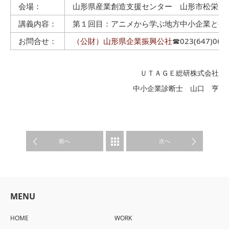
会場：
山形県産業創造支援センター 山形市松栄１−
講義内容：
第１回目：アニメから学ぶ地方中小企業と孫
お問合せ：
（公財）山形県企業振興公社
☎023(647)066
ＵＴＡＧＥ総研株式会社
中小企業診断士 山口 亨
WORK
前へ
次へ
MENU
HOME
WORK