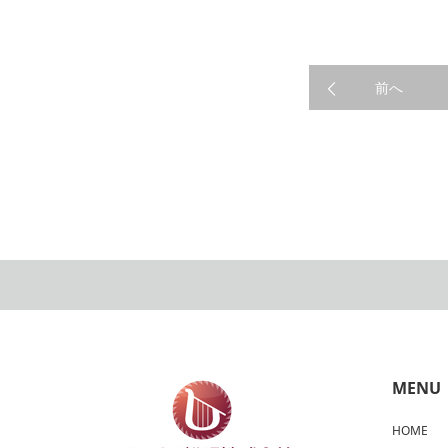
前へ
WORK
MENU
HOME