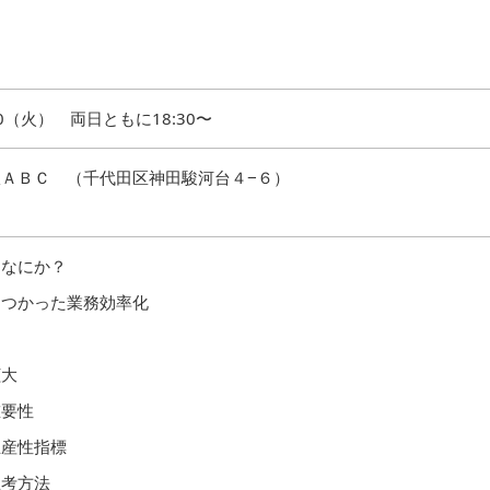
1/20（火） 両日ともに18:30〜
ＡＢＣ （千代田区神田駿河台４−６）
はなにか？
をつかった業務効率化
拡大
重要性
生産性指標
思考方法