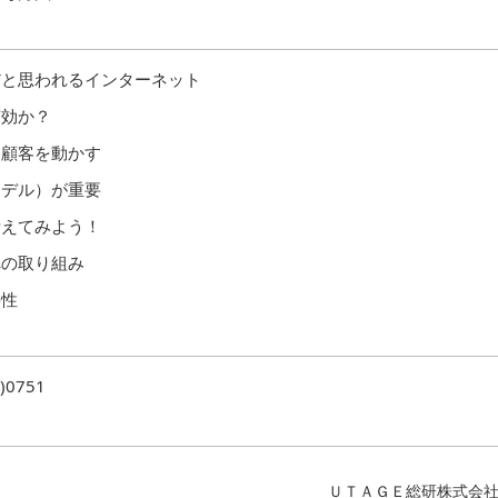
だと思われるインターネット
有効か？
ら顧客を動かす
モデル）が重要
考えてみよう！
への取り組み
要性
)0751
ＵＴＡＧＥ総研株式会